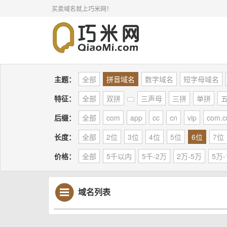
买卖域名就上巧米网！
主题：
全部
拼音域名
数字域名
短字母域名
特征：
全部
双拼
三声母
三拼
单拼
后缀：
全部
com
app
cc
cn
vip
com.c
长度：
全部
2位
3位
4位
5位
6位
7位
价格：
全部
5千以内
5千-2万
2万-5万
5万-
域名列表