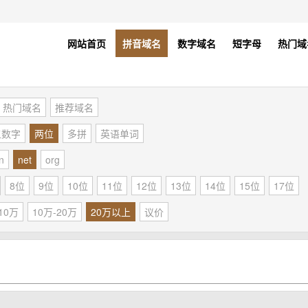
网站首页
拼音域名
数字域名
短字母
热门域
热门域名
推荐域名
五数字
两位
多拼
英语单词
n
net
org
8位
9位
10位
11位
12位
13位
14位
15位
17位
10万
10万-20万
20万以上
议价