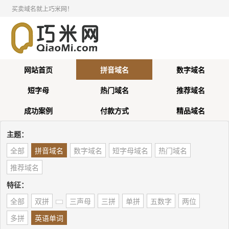
买卖域名就上巧米网！
网站首页
拼音域名
数字域名
短字母
热门域名
推荐域名
成功案例
付款方式
精品域名
主题：
全部
拼音域名
数字域名
短字母域名
热门域名
推荐域名
特征：
全部
双拼
三声母
三拼
单拼
五数字
两位
多拼
英语单词