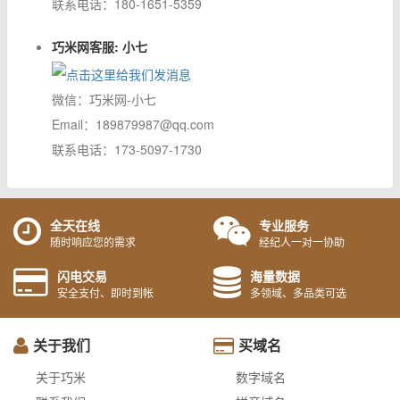
联系电话：180-1651-5359
巧米网客服: 小七
微信：巧米网-小七
Email：189879987@qq.com
联系电话：173-5097-1730
全天在线
专业服务
随时响应您的需求
经纪人一对一协助
闪电交易
海量数据
安全支付、即时到帐
多领域、多品类可选
关于我们
买域名
关于巧米
数字域名