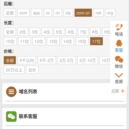
后缀：
全部
com
app
cc
cn
vip
com.cn
net
org
长度：
全部
2位
3位
4位
5位
6位
7位
8位
9位
电话
10位
11位
12位
13位
14位
15位
17位
客服
价格：
全部
5千以内
5千-2万
2万-5万
5万-10万
10万-20万
微信
20万以上
议价
底部
域名列表
总数
0
联系客服