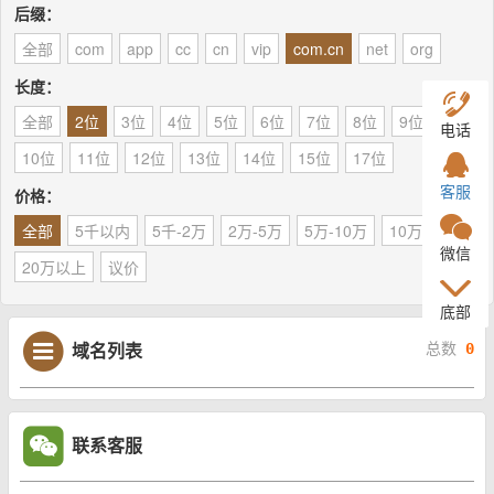
后缀：
全部
com
app
cc
cn
vip
com.cn
net
org
长度：
全部
2位
3位
4位
5位
6位
7位
8位
9位
电话
10位
11位
12位
13位
14位
15位
17位
客服
价格：
全部
5千以内
5千-2万
2万-5万
5万-10万
10万-20万
微信
20万以上
议价
底部
域名列表
总数
0
联系客服