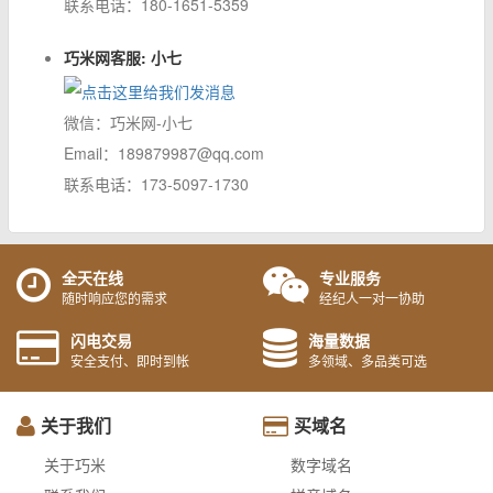
联系电话：180-1651-5359
巧米网客服: 小七
微信：巧米网-小七
Email：189879987@qq.com
联系电话：173-5097-1730
全天在线
专业服务
随时响应您的需求
经纪人一对一协助
闪电交易
海量数据
安全支付、即时到帐
多领域、多品类可选
关于我们
买域名
关于巧米
数字域名