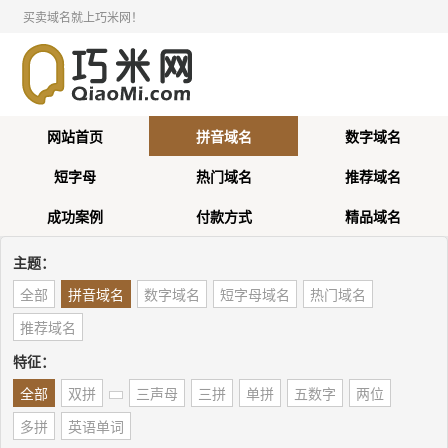
买卖域名就上巧米网！
网站首页
拼音域名
数字域名
短字母
热门域名
推荐域名
成功案例
付款方式
精品域名
主题：
全部
拼音域名
数字域名
短字母域名
热门域名
推荐域名
特征：
全部
双拼
三声母
三拼
单拼
五数字
两位
多拼
英语单词