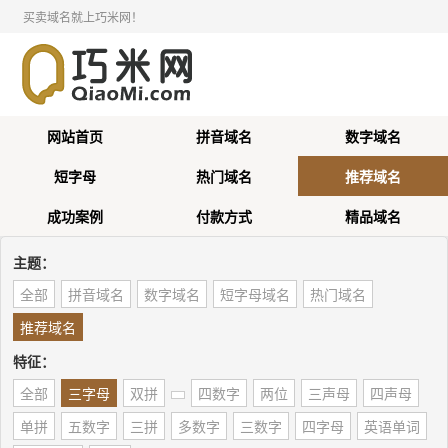
买卖域名就上巧米网！
网站首页
拼音域名
数字域名
短字母
热门域名
推荐域名
成功案例
付款方式
精品域名
主题：
全部
拼音域名
数字域名
短字母域名
热门域名
推荐域名
特征：
全部
三字母
双拼
四数字
两位
三声母
四声母
单拼
五数字
三拼
多数字
三数字
四字母
英语单词