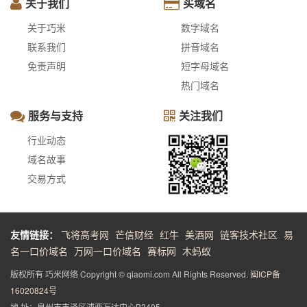
关于我们
买域名
关于巧米
数字域名
联系我们
拼音域名
免责声明
短字母域名
热门域名
服务与支持
关注我们
行业动态
域名故事
交易方式
友情链接：
飞将高考网
芒信财经
红牛
美酒网
链客技术社区
易
名一口价域名
万网一口价域名
赛标网
木蚂蚁
版权所有 巧米网络 Copyright © qiaomi.com All Rights Reserved.
闽ICP备
16020824号
地 址：泉州市丰泽区浦西万达中心B3405