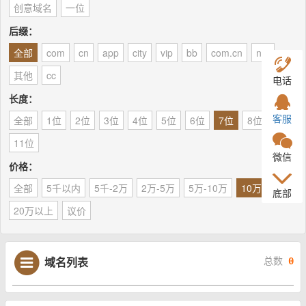
创意域名
一位
后缀：
全部
com
cn
app
city
vip
bb
com.cn
net
其他
cc
电话
长度：
客服
全部
1位
2位
3位
4位
5位
6位
7位
8位
9位
11位
微信
价格：
全部
5千以内
5千-2万
2万-5万
5万-10万
10万-20万
底部
20万以上
议价
域名列表
总数
0