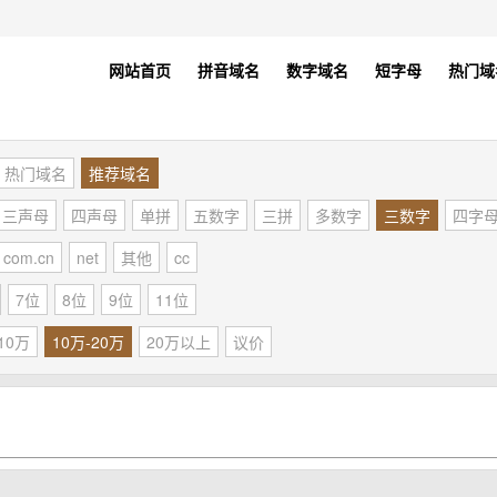
网站首页
拼音域名
数字域名
短字母
热门域
热门域名
推荐域名
三声母
四声母
单拼
五数字
三拼
多数字
三数字
四字
com.cn
net
其他
cc
7位
8位
9位
11位
10万
10万-20万
20万以上
议价