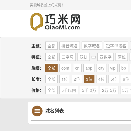
买卖域名就上巧米网！
主题：
全部
拼音域名
数字域名
短字母域名
特征：
全部
三字母
双拼
四数字
两位
后缀：
全部
com
cn
app
city
vip
bb
长度：
全部
1位
2位
3位
4位
5位
6位
价格：
全部
5千以内
5千-2万
2万-5万
5万-
域名列表