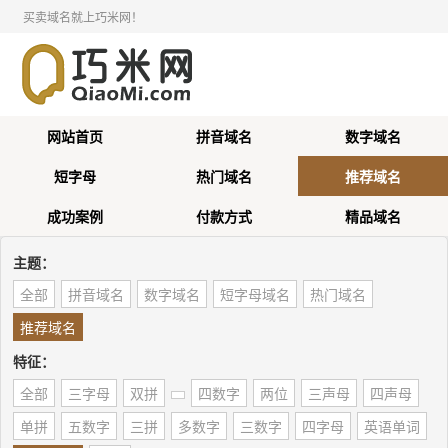
买卖域名就上巧米网！
网站首页
拼音域名
数字域名
短字母
热门域名
推荐域名
成功案例
付款方式
精品域名
主题：
全部
拼音域名
数字域名
短字母域名
热门域名
推荐域名
特征：
全部
三字母
双拼
四数字
两位
三声母
四声母
单拼
五数字
三拼
多数字
三数字
四字母
英语单词