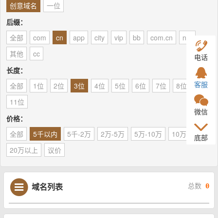
创意域名
一位
后缀：
全部
com
cn
app
city
vip
bb
com.cn
net
其他
cc
电话
长度：
客服
全部
1位
2位
3位
4位
5位
6位
7位
8位
9位
11位
微信
价格：
全部
5千以内
5千-2万
2万-5万
5万-10万
10万-20万
底部
20万以上
议价
域名列表
总数
0