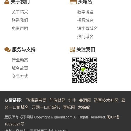
关于我们
买域名
关于巧米
数字域名
联系我们
拼音域名
免责声明
短字母域名
热门域名
服务与支持
关注我们
行业动态
域名故事
交易方式
友情链接：
飞将高考网
芒信财经
红牛
美酒网
链客技术社区
易
名一口价域名
万网一口价域名
赛标网
木蚂蚁
版权所有 巧米网络 Copyright © qiaomi.com All Rights Reserved.
闽ICP备
16020824号
地 址：泉州市丰泽区浦西万达中心B3405