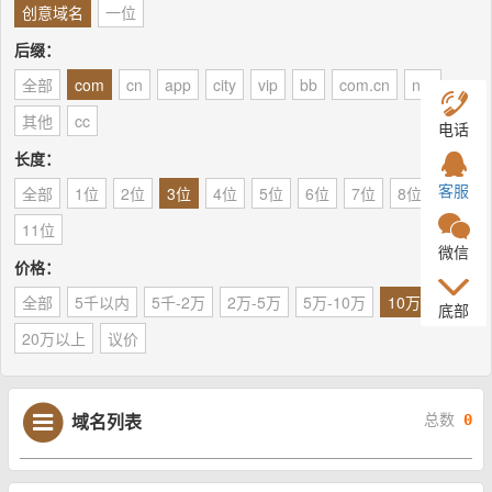
创意域名
一位
后缀：
全部
com
cn
app
city
vip
bb
com.cn
net
其他
cc
电话
长度：
客服
全部
1位
2位
3位
4位
5位
6位
7位
8位
9位
11位
微信
价格：
全部
5千以内
5千-2万
2万-5万
5万-10万
10万-20万
底部
20万以上
议价
域名列表
总数
0