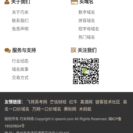
关于我们
买域名
关于巧米
数字域名
联系我们
拼音域名
免责声明
短字母域名
热门域名
服务与支持
关注我们
行业动态
域名故事
交易方式
友情链接：
飞将高考网
芒信财经
红牛
美酒网
链客技术社区
易
名一口价域名
万网一口价域名
赛标网
木蚂蚁
版权所有 巧米网络 Copyright © qiaomi.com All Rights Reserved.
闽ICP备
16020824号
地 址：泉州市丰泽区浦西万达中心B3405