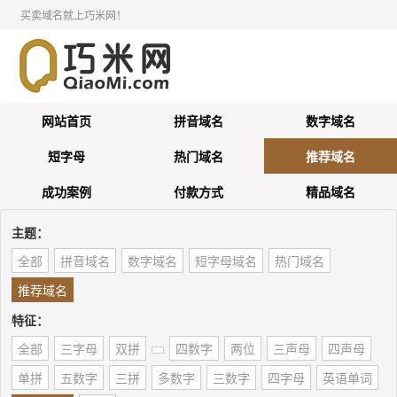
买卖域名就上巧米网！
网站首页
拼音域名
数字域名
短字母
热门域名
推荐域名
成功案例
付款方式
精品域名
主题：
全部
拼音域名
数字域名
短字母域名
热门域名
推荐域名
特征：
全部
三字母
双拼
四数字
两位
三声母
四声母
单拼
五数字
三拼
多数字
三数字
四字母
英语单词