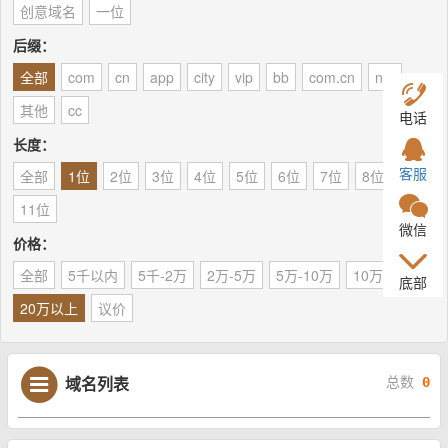
创意域名
一位
后缀：
全部
com
cn
app
city
vip
bb
com.cn
net
其他
cc
电话
长度：
客服
全部
1位
2位
3位
4位
5位
6位
7位
8位
9位
11位
微信
价格：
全部
5千以内
5千-2万
2万-5万
5万-10万
10万-20万
底部
20万以上
议价
域名列表
总数
0