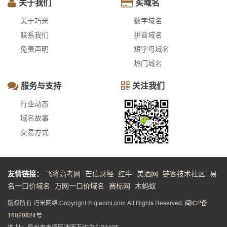
关于我们
买域名
关于巧米
数字域名
联系我们
拼音域名
免责声明
短字母域名
热门域名
服务与支持
关注我们
行业动态
域名故事
交易方式
友情链接：
飞将高考网
芒信财经
红牛
美酒网
链客技术社区
易
名一口价域名
万网一口价域名
赛标网
木蚂蚁
版权所有 巧米网络 Copyright © qiaomi.com All Rights Reserved.
闽ICP备
16020824号
地 址：泉州市丰泽区浦西万达中心B3405