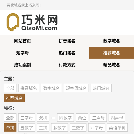
买卖域名就上巧米网！
网站首页
拼音域名
数字域名
短字母
热门域名
推荐域名
成功案例
付款方式
精品域名
主题：
全部
拼音域名
数字域名
短字母域名
热门域名
推荐域名
特征：
全部
三字母
双拼
四数字
两位
三声母
四声母
单拼
五数字
三拼
多数字
三数字
四字母
英语单词